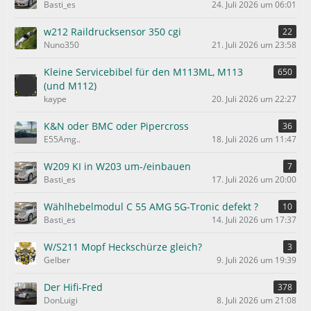
Basti_es
24. Juli 2026 um 06:01
w212 Raildrucksensor 350 cgi
22
Nuno350
21. Juli 2026 um 23:58
Kleine Servicebibel für den M113ML, M113
650
(und M112)
kaype
20. Juli 2026 um 22:27
K&N oder BMC oder Pipercross
36
E55Amg..
18. Juli 2026 um 11:47
W209 KI in W203 um-/einbauen
7
Basti_es
17. Juli 2026 um 20:00
Wählhebelmodul C 55 AMG 5G-Tronic defekt ?
10
Basti_es
14. Juli 2026 um 17:37
W/S211 Mopf Heckschürze gleich?
3
Gelber
9. Juli 2026 um 19:39
Der Hifi-Fred
378
DonLuigi
8. Juli 2026 um 21:08