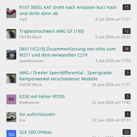
R107 300SL KAT dreht nach Anlassen kurz hoch
15
und stirbt dann ab
mp3
8. Juli 2026 um 17:21
Traglastnachweis AMG GT (190)
12
C63 BS Black
6. Juli 2026 um 20:25
[W211/C219] Zusammenfassung von Infos zum
38
W211 und dem verwandten C219
spaetbremser
3. Juli 2026 um 17:54
AMG / Drexler Sperrdifferential - Sperrgrade/
3
Rampenwinkel verschiedener Modelle
C63 BS Black
24. Juni 2026 um 11:37
R230 mit Fehler P0705
5
Badewanne
22. Juni 2026 um 17:45
Vin aufschlüsseln
1
Zox
22. Juni 2026 um 07:13
GLK 500 Umbau
33