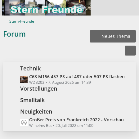
Stern-Freunde
Forum
Neues Thema
Technik
L
C63 M156 457 PS auf 487 oder 507 PS flashen
e
WDB203
7. August 2026 um 14:39
Vorstellungen
t
z
Smalltalk
t
e
Neuigkeiten
B
L
Großer Preis von Frankreich 2022 - Vorschau
e
e
Wilhelms Bot
20. Juli 2022 um 11:00
i
t
t
z
r