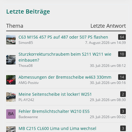
t
ä
Letzte Beiträge
e
g
B
e
e
Thema
Letzte Antwort
i
t
C63 M156 457 PS auf 487 oder 507 PS flashen
64
r
Simon85
7. August 2026 um 14:39
ä
g
Sturzkorrekturschraubem beim S211 W211 wie
10
e
einbauen?
Thosa08
30. Juli 2026 um 08:12
Abmessungen der Bremsscheibe w463 330mm
14
AMG-Positiv
30. Juli 2026 um 00:16
Meine Seitenscheibe ist locker! W251
2
PL-AY242
29. Juli 2026 um 08:30
Fehler Bremslichtschalter W210 E55
3
Badewanne
29. Juli 2026 um 00:02
MB C215 CL600 Lima und Lima wechsel
3