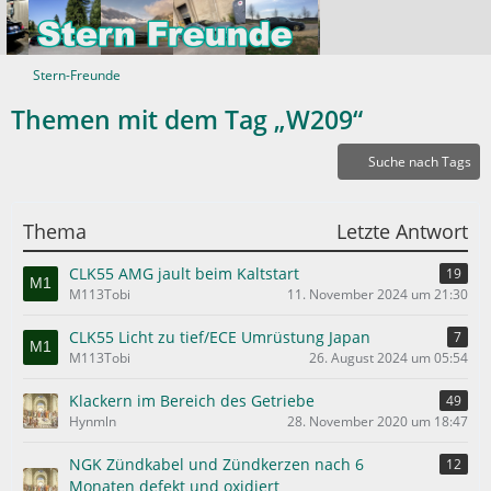
Stern-Freunde
Themen mit dem Tag „W209“
Suche nach Tags
Thema
Letzte Antwort
CLK55 AMG jault beim Kaltstart
19
M113Tobi
11. November 2024 um 21:30
CLK55 Licht zu tief/ECE Umrüstung Japan
7
M113Tobi
26. August 2024 um 05:54
Klackern im Bereich des Getriebe
49
Hynmln
28. November 2020 um 18:47
NGK Zündkabel und Zündkerzen nach 6
12
Monaten defekt und oxidiert