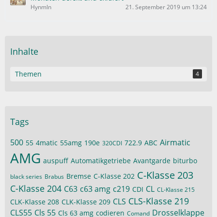
Hynmln
21. September 2019 um 13:24
Inhalte
Themen
4
Tags
500
Airmatic
55
4matic
55amg
190e
722.9
ABC
320CDI
AMG
auspuff
Automatikgetriebe
Avantgarde
biturbo
C-Klasse 203
Bremse
C-Klasse 202
black series
Brabus
C-Klasse 204
C63
c63 amg
c219
CL
CDI
CL-Klasse 215
CLS-Klasse 219
CLS
CLK-Klasse 208
CLK-Klasse 209
CLS55
Cls 55
Drosselklappe
Cls 63 amg
codieren
Comand