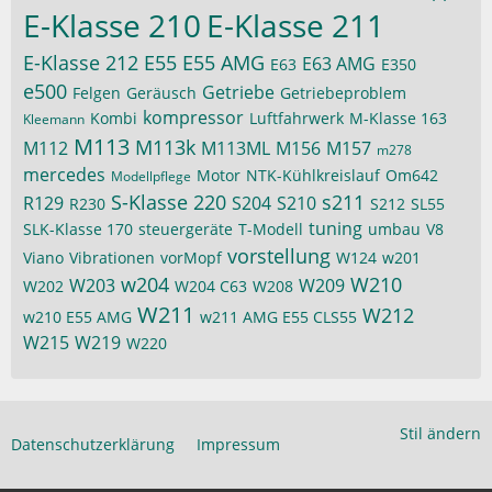
E-Klasse 210
E-Klasse 211
E-Klasse 212
E55
E55 AMG
E63 AMG
E63
E350
e500
Getriebe
Felgen
Geräusch
Getriebeproblem
kompressor
Kombi
Luftfahrwerk
M-Klasse 163
Kleemann
M113
M113k
M112
M113ML
M156
M157
m278
mercedes
Motor
NTK-Kühlkreislauf
Om642
Modellpflege
S-Klasse 220
s211
R129
S204
S210
R230
S212
SL55
tuning
SLK-Klasse 170
steuergeräte
T-Modell
umbau
V8
vorstellung
Viano
Vibrationen
vorMopf
W124
w201
w204
W210
W203
W209
W202
W204 C63
W208
W211
W212
w210 E55 AMG
w211 AMG E55 CLS55
W215
W219
W220
Stil ändern
Datenschutzerklärung
Impressum