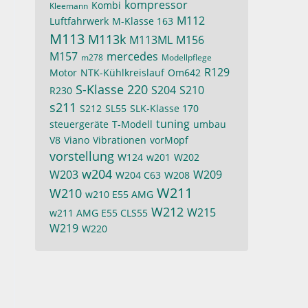
kompressor
Kombi
Kleemann
M112
Luftfahrwerk
M-Klasse 163
M113
M113k
M113ML
M156
M157
mercedes
m278
Modellpflege
R129
Motor
NTK-Kühlkreislauf
Om642
S-Klasse 220
S204
S210
R230
s211
S212
SL55
SLK-Klasse 170
tuning
steuergeräte
T-Modell
umbau
V8
Viano
Vibrationen
vorMopf
vorstellung
W124
w201
W202
w204
W203
W209
W204 C63
W208
W211
W210
w210 E55 AMG
W212
W215
w211 AMG E55 CLS55
W219
W220