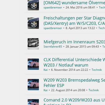
[OM642] wundersame Ölverm
spaetbremser
24. Mai 2016 um 08:41
Tech
Freischaltungen per Star Diag
(DAS/Xentry) am W/S/C203, C/
spaetbremser
8. April 2013 um 13:22
Tech
Miefgeruch im Innenraum S20
Sternfahrer85
28. Januar 2015 um 09:43
T
CLK Differential Unterschiede
W203 / Notlauf warum
Kai
6. November 2014 um 22:22
Technik
W209 W203 Bremspedalweg S
Fehler ESP
Kai
22. August 2014 um 20:08
Technik
Comand 2.0 W209/W203 aus U