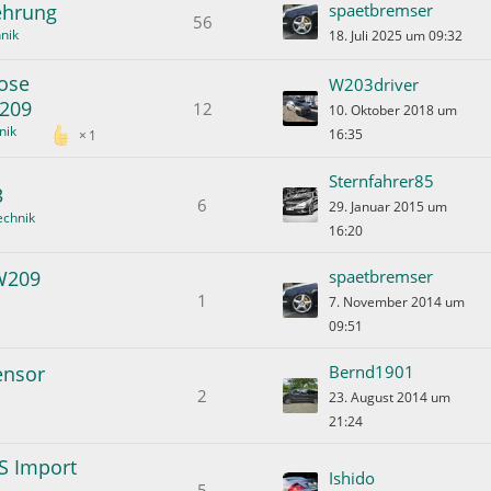
ehrung
spaetbremser
56
nik
18. Juli 2025 um 09:32
nose
W203driver
A209
12
10. Oktober 2018 um
nik
16:35
1
Sternfahrer85
3
6
29. Januar 2015 um
echnik
16:20
 W209
spaetbremser
1
7. November 2014 um
09:51
ensor
Bernd1901
2
23. August 2014 um
21:24
S Import
Ishido
5