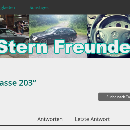
igkeiten
Sonstiges
asse 203“
Suche nach T
Antworten
Letzte Antwort