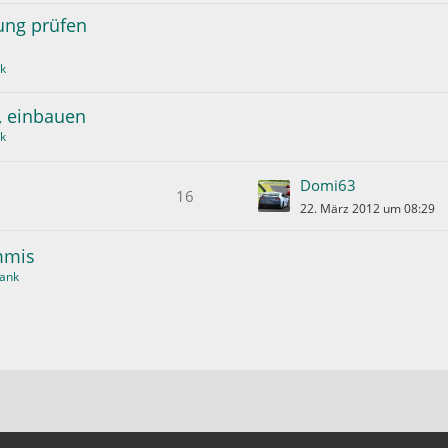
ung prüfen
k
, einbauen
k
Domi63
16
22. März 2012 um 08:29
mmis
ank