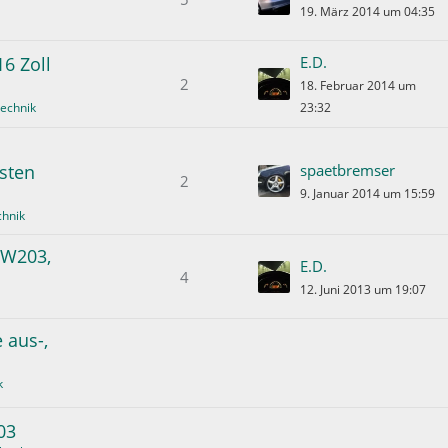
19. März 2014 um 04:35
16 Zoll
E.D.
2
18. Februar 2014 um
echnik
23:32
sten
spaetbremser
2
9. Januar 2014 um 15:59
chnik
 W203,
E.D.
4
12. Juni 2013 um 19:07
 aus-,
k
03