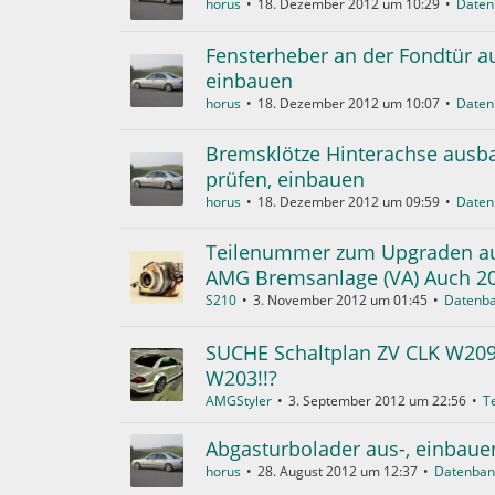
horus
18. Dezember 2012 um 10:29
Daten
Fensterheber an der Fondtür au
einbauen
horus
18. Dezember 2012 um 10:07
Daten
Bremsklötze Hinterachse ausb
prüfen, einbauen
horus
18. Dezember 2012 um 09:59
Daten
Teilenummer zum Upgraden au
AMG Bremsanlage (VA) Auch 2
S210
3. November 2012 um 01:45
Datenb
SUCHE Schaltplan ZV CLK W209
W203!!?
AMGStyler
3. September 2012 um 22:56
T
Abgasturbolader aus-, einbaue
horus
28. August 2012 um 12:37
Datenban