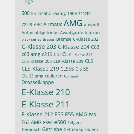
Tags
500
55
4matic
55amg
190e
320CDI
AMG
Airmatic
722.9
ABC
auspuff
Automatikgetriebe
Avantgarde
biturbo
Bremse
C-Klasse 202
black series
Brabus
C-Klasse 203
C-Klasse 204
C63
c63 amg
c219
CL
CDI
CL-Klasse 215
CLS
CLK-Klasse 208
CLK-Klasse 209
CLS-Klasse 219
CLS55
Cls 55
Cls 63 amg
codieren
Comand
Drosselklappe
E-Klasse 210
E-Klasse 211
E-Klasse 212
E55
E55 AMG
E63
e500
E63 AMG
E350
Felgen
Getriebe
Geräusch
Getriebeproblem