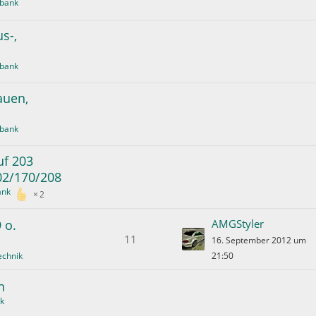
bank
s-,
bank
auen,
bank
f 203
02/170/208
ank
2
 o.
AMGStyler
11
16. September 2012 um
echnik
21:50
n
k