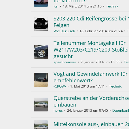
funktion in D?
Kai
18. März 2014 um 21:16
Technik
S203 220 Cdi Reifengrösse bei 
Felgen
W210CruiseR
18. Februar 2014 um 21:24
T
Teilenummer Montagekeil für
W211/W203/C219/C209-Stoßlei
gesucht
spaetbremser
9. Januar 2014 um 15:38
Te
Vogtland Gewindefahrwerk für
empfehlenwert?
-CROW-
1. Mai 2013 um 17:41
Technik
Querstrebe an der Vorderachse
einbauen
horus
24. Januar 2013 um 07:45
Datenban
Mittelkonsole aus-, einbauen 2