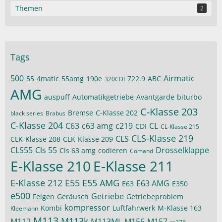
Themen
2
Tags
500
Airmatic
55
4matic
55amg
190e
722.9
ABC
320CDI
AMG
auspuff
Automatikgetriebe
Avantgarde
biturbo
C-Klasse 203
Bremse
C-Klasse 202
black series
Brabus
C-Klasse 204
C63
c63 amg
c219
CL
CDI
CL-Klasse 215
CLS-Klasse 219
CLS
CLK-Klasse 208
CLK-Klasse 209
CLS55
Cls 55
Drosselklappe
Cls 63 amg
codieren
Comand
E-Klasse 210
E-Klasse 211
E-Klasse 212
E55
E55 AMG
E63 AMG
E63
E350
e500
Getriebe
Felgen
Geräusch
Getriebeproblem
kompressor
Kombi
Luftfahrwerk
M-Klasse 163
Kleemann
M113
M113k
M112
M113ML
M156
M157