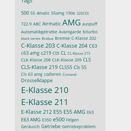
Tags
500
55
4matic
55amg
190e
320CDI
AMG
Airmatic
722.9
ABC
auspuff
Automatikgetriebe
Avantgarde
biturbo
Bremse
C-Klasse 202
black series
Brabus
C-Klasse 203
C-Klasse 204
C63
c63 amg
c219
CL
CDI
CL-Klasse 215
CLS
CLK-Klasse 208
CLK-Klasse 209
CLS-Klasse 219
CLS55
Cls 55
Cls 63 amg
codieren
Comand
Drosselklappe
E-Klasse 210
E-Klasse 211
E-Klasse 212
E55
E55 AMG
E63
e500
E63 AMG
E350
Felgen
Getriebe
Geräusch
Getriebeproblem