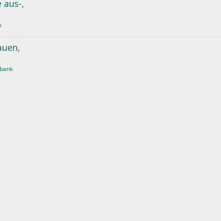
 aus-,
k
auen,
bank