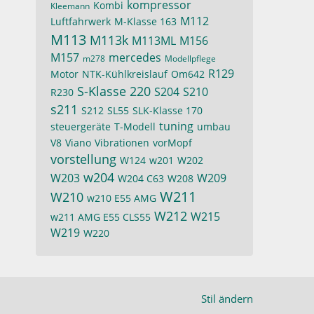
kompressor
Kombi
Kleemann
M112
Luftfahrwerk
M-Klasse 163
M113
M113k
M113ML
M156
M157
mercedes
m278
Modellpflege
R129
Motor
NTK-Kühlkreislauf
Om642
S-Klasse 220
S204
S210
R230
s211
S212
SL55
SLK-Klasse 170
tuning
steuergeräte
T-Modell
umbau
V8
Viano
Vibrationen
vorMopf
vorstellung
W124
w201
W202
w204
W203
W209
W204 C63
W208
W211
W210
w210 E55 AMG
W212
W215
w211 AMG E55 CLS55
W219
W220
Stil ändern