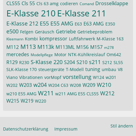
CLS55
Cls 55
Drosselklappe
Cls 63 amg
codieren
Comand
E-Klasse 210
E-Klasse 211
E-Klasse 212
E55
E55 AMG
E63 AMG
E63
E350
e500
Getriebe
Felgen
Geräusch
Getriebeproblem
kompressor
Kombi
Luftfahrwerk
M-Klasse 163
Kleemann
M113
M113k
M112
M113ML
M156
M157
m278
mercedes
Motor
NTK-Kühlkreislauf
Om642
Modellpflege
S-Klasse 220
s211
R129
S204
S210
R230
S212
SL55
tuning
SLK-Klasse 170
steuergeräte
T-Modell
umbau
V8
vorstellung
Viano
Vibrationen
vorMopf
W124
w201
w204
W210
W203
W209
W202
W204 C63
W208
W211
W212
w210 E55 AMG
w211 AMG E55 CLS55
W215
W219
W220
Stil ändern
Datenschutzerklärung
Impressum