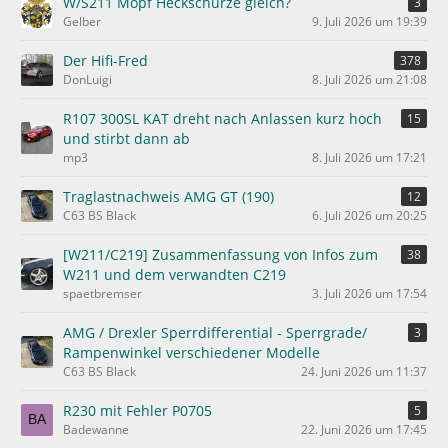
W/S211 Mopf Heckschürze gleich?
3
Gelber
9. Juli 2026 um 19:39
Der Hifi-Fred
378
DonLuigi
8. Juli 2026 um 21:08
R107 300SL KAT dreht nach Anlassen kurz hoch
15
und stirbt dann ab
mp3
8. Juli 2026 um 17:21
Traglastnachweis AMG GT (190)
12
C63 BS Black
6. Juli 2026 um 20:25
[W211/C219] Zusammenfassung von Infos zum
38
W211 und dem verwandten C219
spaetbremser
3. Juli 2026 um 17:54
AMG / Drexler Sperrdifferential - Sperrgrade/
3
Rampenwinkel verschiedener Modelle
C63 BS Black
24. Juni 2026 um 11:37
R230 mit Fehler P0705
5
Badewanne
22. Juni 2026 um 17:45