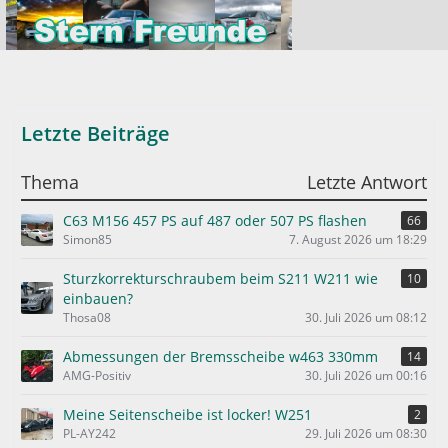
Letzte Beiträge
Thema
Letzte Antwort
C63 M156 457 PS auf 487 oder 507 PS flashen
66
Simon85
7. August 2026 um 18:29
Sturzkorrekturschraubem beim S211 W211 wie
10
einbauen?
Thosa08
30. Juli 2026 um 08:12
Abmessungen der Bremsscheibe w463 330mm
14
AMG-Positiv
30. Juli 2026 um 00:16
Meine Seitenscheibe ist locker! W251
2
PL-AY242
29. Juli 2026 um 08:30