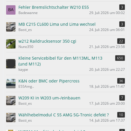
Fehler Bremslichtschalter W210 E55
3
Badewanne
29. Juli 2026 um 00:02
MB C215 CL600 Lima und Lima wechsel
3
Basti_es
24. Juli 2026 um 06:01
w212 Raildrucksensor 350 cgi
22
Nuno350
21. Juli 2026 um 23:58
Kleine Servicebibel für den M113ML, M113
650
(und M112)
kaype
20. Juli 2026 um 22:27
K&N oder BMC oder Pipercross
36
E55Amg..
18. Juli 2026 um 11:47
W209 KI in W203 um-/einbauen
7
Basti_es
17. Juli 2026 um 20:00
Wählhebelmodul C 55 AMG 5G-Tronic defekt ?
10
Basti_es
14. Juli 2026 um 17:37