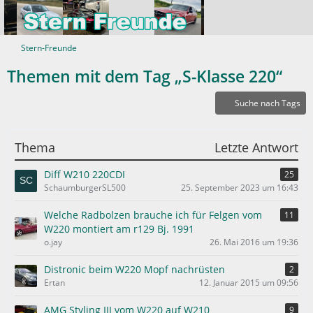
Stern-Freunde
Themen mit dem Tag „S-Klasse 220“
Suche nach Tags
Thema
Letzte Antwort
Diff W210 220CDI
25
SchaumburgerSL500
25. September 2023 um 16:43
Welche Radbolzen brauche ich für Felgen vom
11
W220 montiert am r129 Bj. 1991
o.jay
26. Mai 2016 um 19:36
Distronic beim W220 Mopf nachrüsten
2
Ertan
12. Januar 2015 um 09:56
AMG Styling III vom W220 auf W210
9