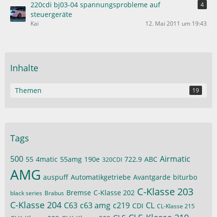
220cdi bj03-04 spannungsprobleme auf
4
steuergeräte
Kai
12. Mai 2011 um 19:43
Inhalte
Themen
19
Tags
500
Airmatic
55
4matic
55amg
190e
722.9
ABC
320CDI
AMG
auspuff
Automatikgetriebe
Avantgarde
biturbo
C-Klasse 203
Bremse
C-Klasse 202
black series
Brabus
C-Klasse 204
C63
c63 amg
c219
CL
CDI
CL-Klasse 215