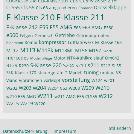
CLS-Klasse 219
CLS
CLK-Klasse 208
CLK-Klasse 209
CLS55
Cls 55
Drosselklappe
Cls 63 amg
codieren
Comand
E-Klasse 210
E-Klasse 211
E-Klasse 212
E55
E55 AMG
E63 AMG
E63
E350
e500
Getriebe
Felgen
Geräusch
Getriebeproblem
kompressor
Kombi
Luftfahrwerk
M-Klasse 163
Kleemann
M113
M113k
M112
M113ML
M156
M157
m278
mercedes
Motor
NTK-Kühlkreislauf
Om642
Modellpflege
S-Klasse 220
s211
R129
S204
S210
R230
S212
SL55
tuning
SLK-Klasse 170
steuergeräte
T-Modell
umbau
V8
vorstellung
Viano
Vibrationen
vorMopf
W124
w201
w204
W210
W203
W209
W202
W204 C63
W208
W211
W212
w210 E55 AMG
w211 AMG E55 CLS55
W215
W219
W220
Stil ändern
Datenschutzerklärung
Impressum