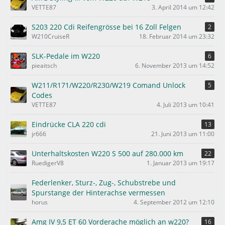
VETTE87
3. April 2014 um 12:42
S203 220 Cdi Reifengrösse bei 16 Zoll Felgen
2
W210CruiseR
18. Februar 2014 um 23:32
SLK-Pedale im W220
6
pieaitsch
6. November 2013 um 14:52
W211/R171/W220/R230/W219 Comand Unlock
5
Codes
VETTE87
4. Juli 2013 um 10:41
Eindrücke CLA 220 cdi
13
jr666
21. Juni 2013 um 11:00
Unterhaltskosten W220 S 500 auf 280.000 km
22
RuedigerV8
1. Januar 2013 um 19:17
Federlenker, Sturz-, Zug-, Schubstrebe und
Spurstange der Hinterachse vermessen
horus
4. September 2012 um 12:10
Amg IV 9,5 ET 60 Vorderache möglich an w220?
16