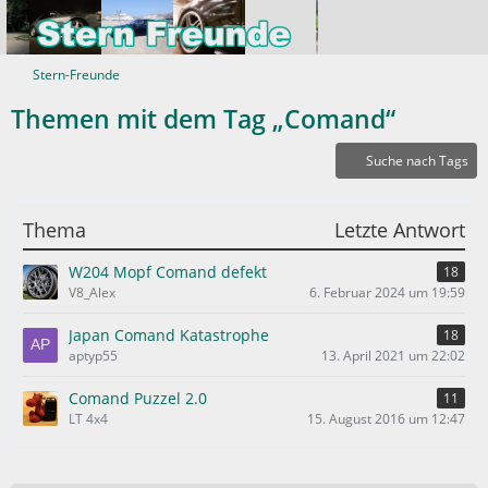
Stern-Freunde
Themen mit dem Tag „Comand“
Suche nach Tags
Thema
Letzte Antwort
W204 Mopf Comand defekt
18
V8_Alex
6. Februar 2024 um 19:59
Japan Comand Katastrophe
18
aptyp55
13. April 2021 um 22:02
Comand Puzzel 2.0
11
LT 4x4
15. August 2016 um 12:47