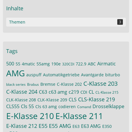
Inhalte
Themen
3
Tags
500
Airmatic
55
4matic
55amg
190e
722.9
ABC
320CDI
AMG
auspuff
Automatikgetriebe
Avantgarde
biturbo
C-Klasse 203
Bremse
C-Klasse 202
black series
Brabus
C-Klasse 204
C63
c63 amg
c219
CL
CDI
CL-Klasse 215
CLS-Klasse 219
CLS
CLK-Klasse 208
CLK-Klasse 209
CLS55
Cls 55
Drosselklappe
Cls 63 amg
codieren
Comand
E-Klasse 210
E-Klasse 211
E-Klasse 212
E55
E55 AMG
E63 AMG
E63
E350