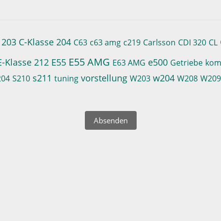
 203
C-Klasse 204
C63
c63 amg
c219
Carlsson
CDI 320
CL
E55 AMG
E-Klasse 212
E55
e500
E63 AMG
Getriebe
kom
s211
vorstellung
w204
204
S210
tuning
W203
W208
W20