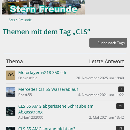
Stern-Freunde
Themen mit dem Tag „CLS“
Suche nach Tags
Thema
Letzte Antwort
Motorlager w218 350 cdi
Ostwestfale
26. November 2025 um 19:40
Mercedes Cls 55 Wasserablauf
7
Bossi.55
4. November 2021 um 11:22
CLS 55 AMG abgerissene Schraube am
21
Abgasstrang
Adrian1232000
2. Mai 2021 um 13:42
CLS 55 AMG sprang nicht an?
13