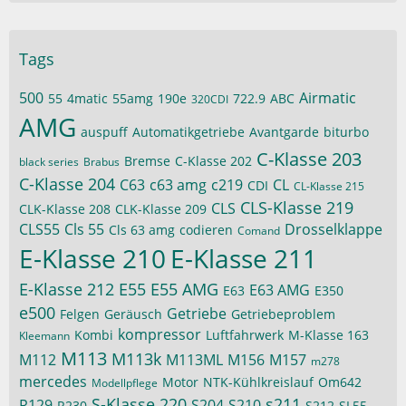
Tags
500
Airmatic
55
4matic
55amg
190e
722.9
ABC
320CDI
AMG
auspuff
Automatikgetriebe
Avantgarde
biturbo
C-Klasse 203
Bremse
C-Klasse 202
black series
Brabus
C-Klasse 204
C63
c63 amg
c219
CL
CDI
CL-Klasse 215
CLS-Klasse 219
CLS
CLK-Klasse 208
CLK-Klasse 209
CLS55
Cls 55
Drosselklappe
Cls 63 amg
codieren
Comand
E-Klasse 210
E-Klasse 211
E-Klasse 212
E55
E55 AMG
E63 AMG
E63
E350
e500
Getriebe
Felgen
Geräusch
Getriebeproblem
kompressor
Kombi
Luftfahrwerk
M-Klasse 163
Kleemann
M113
M113k
M112
M113ML
M156
M157
m278
mercedes
Motor
NTK-Kühlkreislauf
Om642
Modellpflege
S-Klasse 220
s211
R129
S204
S210
R230
S212
SL55