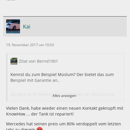
Kai
19. November 2017 um 10:03
Zitat von Bernd1901
Kennst du zum Beispiel Müslum? Der bietet das zum
Beispiel mit Garantie an..
Da geht es im Bereich von irgendwas bei 450 Euro los
Alles anzeigen
bis zu etwa 800 Euro, je nach Anbieter.
Vielen Dank, habe wieder einen neuen Kontakt geknüpft mit
KnowHow ... der Tank ist repariert!
Gibt zum Beispiel auch welche, die mit einer
Gewindestange und ein Loch über den Tankgeber das
Mercedes hat seinen preis um 80% verdoppelt vom letzten
lose Blech wieder verankern. (in meinen Augen nicht die
Jahr zu diesem