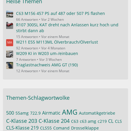
Heiße Themen
C63 M156 457 PS auf 487 oder 507 PS flashen
66 Antworten
Vor 2 Wochen
R107 300SL KAT dreht nach Anlassen kurz hoch und
stirbt dann ab
15 Antworten
Vor einem Monat
W211 E55 M113ML Ölverbrauch/Ölverlust
92 Antworten
Vor 4 Monaten
W209 KI in W203 um-/einbauen
7 Antworten
Vor 3 Wochen
Traglastnachweis AMG GT (190)
12 Antworten
Vor einem Monat
Themen-Schlagwortwolke
AMG
500
Airmatic
55amg
722.9
Automatikgetriebe
C-Klasse 203
C-Klasse 204
CL
C63
c63 amg
c219
CLS
CLS-Klasse 219
CLS55
Comand
Drosselklappe