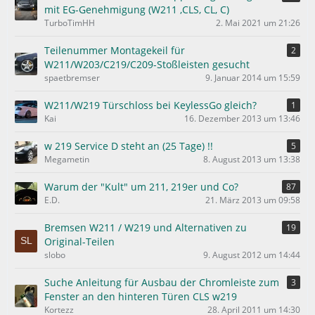
e
mit EG-Genehmigung (W211 ,CLS, CL, C)
TurboTimHH
2. Mai 2021 um 21:26
Teilenummer Montagekeil für
2
W211/W203/C219/C209-Stoßleisten gesucht
spaetbremser
9. Januar 2014 um 15:59
W211/W219 Türschloss bei KeylessGo gleich?
1
Kai
16. Dezember 2013 um 13:46
w 219 Service D steht an (25 Tage) !!
5
Megametin
8. August 2013 um 13:38
Warum der "Kult" um 211, 219er und Co?
87
E.D.
21. März 2013 um 09:58
Bremsen W211 / W219 und Alternativen zu
19
Original-Teilen
slobo
9. August 2012 um 14:44
Suche Anleitung für Ausbau der Chromleiste zum
3
Fenster an den hinteren Türen CLS w219
Kortezz
28. April 2011 um 14:30