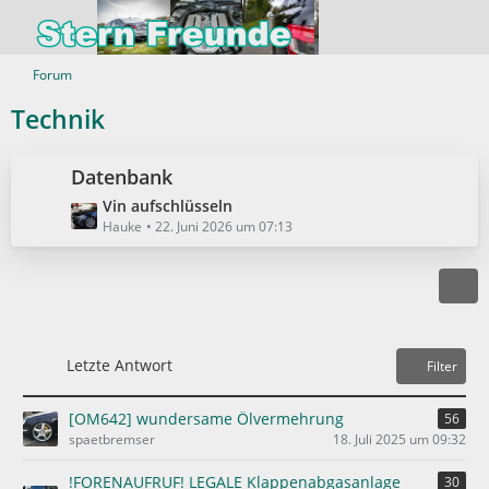
Forum
Technik
Datenbank
L
Vin aufschlüsseln
e
Hauke
22. Juni 2026 um 07:13
t
z
t
e
B
e
Letzte Antwort
Filter
i
t
[OM642] wundersame Ölvermehrung
56
r
spaetbremser
18. Juli 2025 um 09:32
ä
g
!FORENAUFRUF! LEGALE Klappenabgasanlage
30