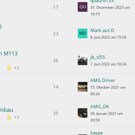
quattro133
17
31. Dezember 2023 um
19:19
0
Mark aus D
23
8. Juni 2023 um 15:33
am M113
jb_sl55
36
7. Juni 2022 um 10:24
2
AMG Driver
14
15. Oktober 2021 um
00:24
AMG_DK
Umbau
35
26. Januar 2021 um
5
20:59
kaype