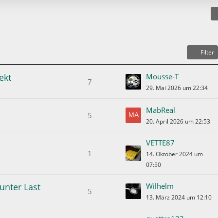
e
B
e
i
t
Filter
r
ä
ekt
Mousse-T
g
7
29. Mai 2026 um 22:34
e
MabReal
5
20. April 2026 um 22:53
VETTE87
1
14. Oktober 2024 um
07:50
unter Last
Wilhelm
5
13. März 2024 um 12:10