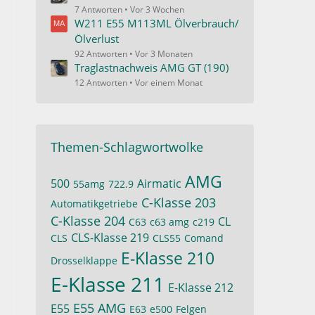
7 Antworten
Vor 3 Wochen
W211 E55 M113ML Ölverbrauch/
Ölverlust
92 Antworten
Vor 3 Monaten
Traglastnachweis AMG GT (190)
12 Antworten
Vor einem Monat
Themen-Schlagwortwolke
AMG
500
Airmatic
55amg
722.9
C-Klasse 203
Automatikgetriebe
C-Klasse 204
CL
C63
c63 amg
c219
CLS-Klasse 219
CLS
CLS55
Comand
E-Klasse 210
Drosselklappe
E-Klasse 211
E-Klasse 212
E55 AMG
E55
E63
e500
Felgen