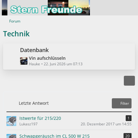
Forum
Technik
Datenbank
L
Vin aufschlüsseln
e
Hauke
22. Juni 2026 um 07:13
t
z
t
e
B
e
Letzte Antwort
Filter
i
t
Istwerte für 215/220
1
r
Lukasz197
20. Dezember 2017 um 14:55
ä
g
Schwapgeräusch im CL 500 W 215
20