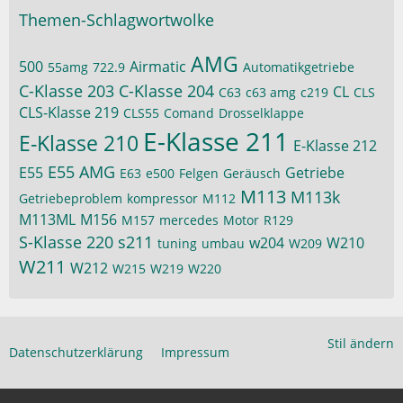
Themen-Schlagwortwolke
AMG
500
Airmatic
55amg
722.9
Automatikgetriebe
C-Klasse 203
C-Klasse 204
CL
C63
c63 amg
c219
CLS
CLS-Klasse 219
CLS55
Comand
Drosselklappe
E-Klasse 211
E-Klasse 210
E-Klasse 212
E55 AMG
E55
Getriebe
E63
e500
Felgen
Geräusch
M113
M113k
Getriebeproblem
kompressor
M112
M113ML
M156
M157
mercedes
Motor
R129
S-Klasse 220
s211
w204
W210
tuning
umbau
W209
W211
W212
W215
W219
W220
Stil ändern
Datenschutzerklärung
Impressum