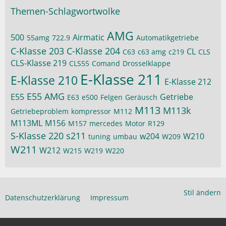
Themen-Schlagwortwolke
AMG
500
Airmatic
55amg
722.9
Automatikgetriebe
C-Klasse 203
C-Klasse 204
CL
C63
c63 amg
c219
CLS
CLS-Klasse 219
CLS55
Comand
Drosselklappe
E-Klasse 211
E-Klasse 210
E-Klasse 212
E55 AMG
E55
Getriebe
E63
e500
Felgen
Geräusch
M113
M113k
Getriebeproblem
kompressor
M112
M113ML
M156
M157
mercedes
Motor
R129
S-Klasse 220
s211
w204
W210
tuning
umbau
W209
W211
W212
W215
W219
W220
Stil ändern
Datenschutzerklärung
Impressum