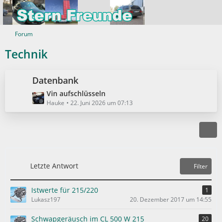
Forum
Technik
Datenbank
L
Vin aufschlüsseln
e
Hauke
22. Juni 2026 um 07:13
t
z
t
e
B
e
Letzte Antwort
Filter
i
t
Istwerte für 215/220
1
r
Lukasz197
20. Dezember 2017 um 14:55
ä
g
Schwapgeräusch im CL 500 W 215
20