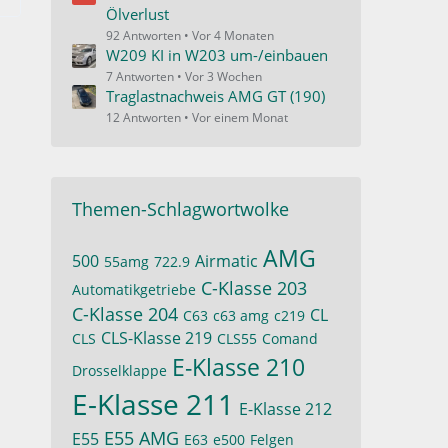
Ölverlust
92 Antworten
Vor 4 Monaten
W209 KI in W203 um-/einbauen
7 Antworten
Vor 3 Wochen
Traglastnachweis AMG GT (190)
12 Antworten
Vor einem Monat
Themen-Schlagwortwolke
AMG
500
Airmatic
55amg
722.9
C-Klasse 203
Automatikgetriebe
C-Klasse 204
CL
C63
c63 amg
c219
CLS-Klasse 219
CLS
CLS55
Comand
E-Klasse 210
Drosselklappe
E-Klasse 211
E-Klasse 212
E55 AMG
E55
E63
e500
Felgen