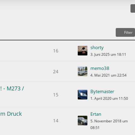
e
B
e
i
t
Filter
r
ä
shorty
g
16
3. Juni 2025 um 18:11
e
memo38
24
4. Mai 2021 um 22:54
! - M273 /
Bytemaster
15
1. April 2020 um 11:50
em Druck
Ertan
14
5. November 2018 um
08:51