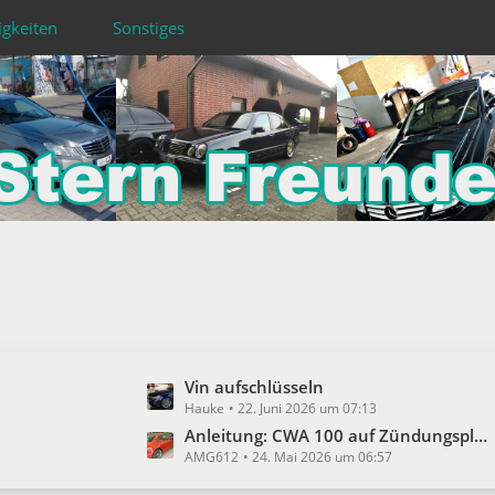
igkeiten
Sonstiges
L
Vin aufschlüsseln
Hauke
22. Juni 2026 um 07:13
e
t
Anleitung: CWA 100 auf Zündungsplus verbauen
AMG612
24. Mai 2026 um 06:57
z
t