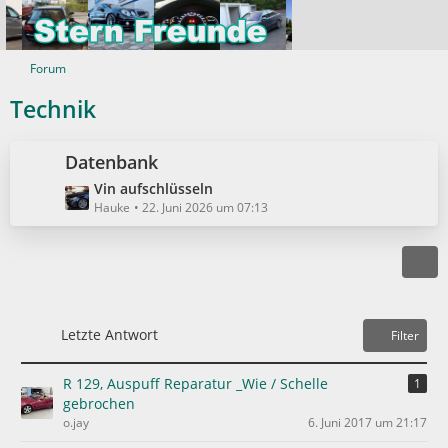
Forum
Technik
Datenbank
L
Vin aufschlüsseln
e
Hauke
22. Juni 2026 um 07:13
t
z
t
e
B
e
Letzte Antwort
Filter
i
t
R 129, Auspuff Reparatur _Wie / Schelle
1
r
gebrochen
ä
o.jay
6. Juni 2017 um 21:17
g