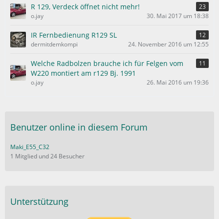
e
R 129, Verdeck öffnet nicht mehr!
23
o.jay
30. Mai 2017 um 18:38
IR Fernbedienung R129 SL
12
dermitdemkompi
24. November 2016 um 12:55
Welche Radbolzen brauche ich für Felgen vom
11
W220 montiert am r129 Bj. 1991
o.jay
26. Mai 2016 um 19:36
Benutzer online in diesem Forum
Maki_E55_C32
1 Mitglied und 24 Besucher
Unterstützung