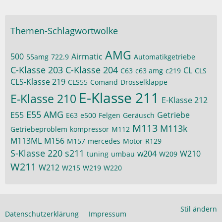
Themen-Schlagwortwolke
AMG
500
Airmatic
55amg
722.9
Automatikgetriebe
C-Klasse 203
C-Klasse 204
CL
C63
c63 amg
c219
CLS
CLS-Klasse 219
CLS55
Comand
Drosselklappe
E-Klasse 211
E-Klasse 210
E-Klasse 212
E55 AMG
E55
Getriebe
E63
e500
Felgen
Geräusch
M113
M113k
Getriebeproblem
kompressor
M112
M113ML
M156
M157
mercedes
Motor
R129
S-Klasse 220
s211
w204
W210
tuning
umbau
W209
W211
W212
W215
W219
W220
Stil ändern
Datenschutzerklärung
Impressum