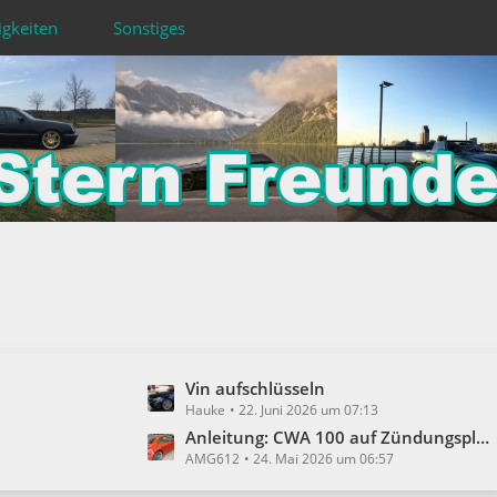
igkeiten
Sonstiges
L
Vin aufschlüsseln
Hauke
22. Juni 2026 um 07:13
e
t
Anleitung: CWA 100 auf Zündungsplus verbauen
AMG612
24. Mai 2026 um 06:57
z
t