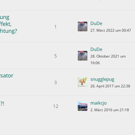
tung
fekt,
DuDe
1
chtung?
27. März 2022 um 00:47
DuDe
5
28. Oktober 2021 um
16:06
sator
snugglepug
3
26. April 2017 um 22:38
?!
maikcjo
12
2. März 2016 um 21:18