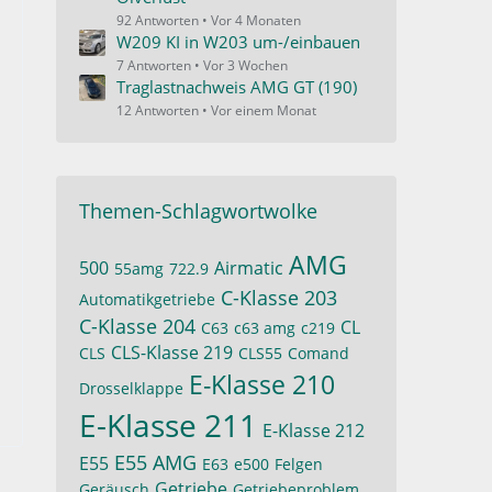
92 Antworten
Vor 4 Monaten
W209 KI in W203 um-/einbauen
7 Antworten
Vor 3 Wochen
Traglastnachweis AMG GT (190)
12 Antworten
Vor einem Monat
Themen-Schlagwortwolke
AMG
500
Airmatic
55amg
722.9
C-Klasse 203
Automatikgetriebe
C-Klasse 204
CL
C63
c63 amg
c219
CLS-Klasse 219
CLS
CLS55
Comand
E-Klasse 210
Drosselklappe
E-Klasse 211
E-Klasse 212
E55 AMG
E55
E63
e500
Felgen
Getriebe
Geräusch
Getriebeproblem