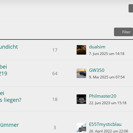
e
B
e
i
t
Filter
r
ä
undicht
dualsim
g
17
7. Juni 2025 um 14:18
e
bei
GW350
219
64
9. Mai 2025 um 07:54
ei
Philmaster20
18
s liegen?
22. Juni 2023 um 15:18
krümmer
E55Tmysticblau
3
26. April 2022 um 22:06