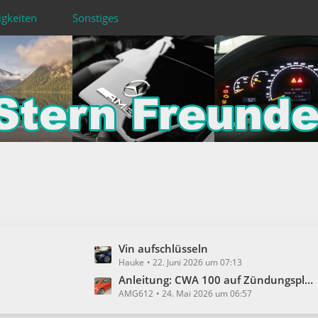
igkeiten
Sonstiges
L
Vin aufschlüsseln
Hauke
22. Juni 2026 um 07:13
e
t
Anleitung: CWA 100 auf Zündungsplus verbauen
AMG612
24. Mai 2026 um 06:57
z
t