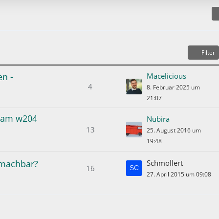
e
B
e
i
t
Filter
r
ä
en -
Macelicious
g
4
8. Februar 2025 um
e
21:07
r am w204
Nubira
13
25. August 2016 um
19:48
 machbar?
Schmollert
16
27. April 2015 um 09:08