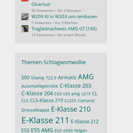
Ölverlust
92 Antworten
Vor 4 Monaten
W209 KI in W203 um-/einbauen
7 Antworten
Vor 3 Wochen
Traglastnachweis AMG GT (190)
12 Antworten
Vor einem Monat
Themen-Schlagwortwolke
AMG
500
Airmatic
55amg
722.9
C-Klasse 203
Automatikgetriebe
C-Klasse 204
CL
C63
c63 amg
c219
CLS-Klasse 219
CLS
CLS55
Comand
E-Klasse 210
Drosselklappe
E-Klasse 211
E-Klasse 212
E55 AMG
E55
E63
e500
Felgen