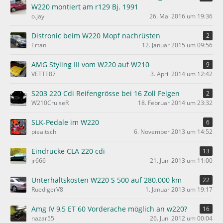
e
W220 montiert am r129 Bj. 1991
o.jay
26. Mai 2016 um 19:36
Distronic beim W220 Mopf nachrüsten
2
Ertan
12. Januar 2015 um 09:56
AMG Styling III vom W220 auf W210
9
VETTE87
3. April 2014 um 12:42
S203 220 Cdi Reifengrösse bei 16 Zoll Felgen
2
W210CruiseR
18. Februar 2014 um 23:32
SLK-Pedale im W220
6
pieaitsch
6. November 2013 um 14:52
Eindrücke CLA 220 cdi
13
jr666
21. Juni 2013 um 11:00
Unterhaltskosten W220 S 500 auf 280.000 km
22
RuedigerV8
1. Januar 2013 um 19:17
Amg IV 9,5 ET 60 Vorderache möglich an w220?
16
nazar55
26. Juni 2012 um 00:04