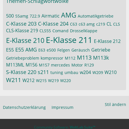
Themen-Schlagwortwolke
AMG
500
Airmatic
55amg
722.9
Automatikgetriebe
C-Klasse 203
C-Klasse 204
CL
C63
c63 amg
c219
CLS
CLS-Klasse 219
CLS55
Comand
Drosselklappe
E-Klasse 211
E-Klasse 210
E-Klasse 212
E55 AMG
E55
Getriebe
E63
e500
Felgen
Geräusch
M113
M113k
Getriebeproblem
kompressor
M112
M113ML
M156
M157
mercedes
Motor
R129
S-Klasse 220
s211
w204
W210
tuning
umbau
W209
W211
W212
W215
W219
W220
Stil ändern
Datenschutzerklärung
Impressum
Community-Software:
WoltLab Suite™