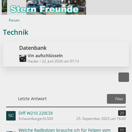
Forum
Technik
Datenbank
L
Vin aufschlüsseln
e
Hauke
22. Juni 2026 um 07:13
t
z
t
e
B
e
Letzte Antwort
Filter
i
t
Diff W210 220CDI
25
r
SchaumburgerSL500
25. September 2023 um 16:43
ä
g
Welche Radbolzen brauche ich für Felgen vom
11