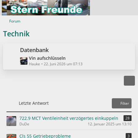
Forum
Technik
Datenbank
L
Vin aufschlüsseln
e
Hauke
22. Juni 2026 um 07:13
t
z
t
e
B
e
Letzte Antwort
Filter
i
t
722.9 MCT Ventileinheit verzögertes einkuppeln
28
r
DuDe
12. Januar 2025 um 13:10
ä
g
Cls 55 Getriebeprobleme
3