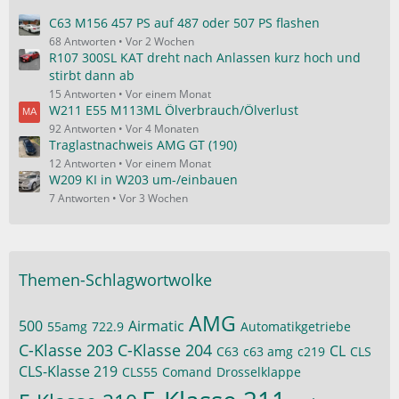
C63 M156 457 PS auf 487 oder 507 PS flashen
68 Antworten
Vor 2 Wochen
R107 300SL KAT dreht nach Anlassen kurz hoch und
stirbt dann ab
15 Antworten
Vor einem Monat
W211 E55 M113ML Ölverbrauch/Ölverlust
92 Antworten
Vor 4 Monaten
Traglastnachweis AMG GT (190)
12 Antworten
Vor einem Monat
W209 KI in W203 um-/einbauen
7 Antworten
Vor 3 Wochen
Themen-Schlagwortwolke
AMG
500
Airmatic
55amg
722.9
Automatikgetriebe
C-Klasse 203
C-Klasse 204
CL
C63
c63 amg
c219
CLS
CLS-Klasse 219
CLS55
Comand
Drosselklappe