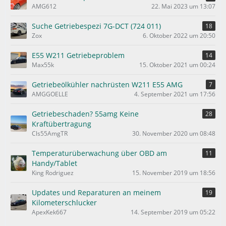
e
AMG612
22. Mai 2023 um 13:07
Suche Getriebespezi 7G-DCT (724 011)
18
Zox
6. Oktober 2022 um 20:50
E55 W211 Getriebeproblem
14
Max55k
15. Oktober 2021 um 00:24
Getriebeölkühler nachrüsten W211 E55 AMG
7
AMGGOELLE
4. September 2021 um 17:56
Getriebeschaden? 55amg Keine
28
Kraftübertragung
Cls55AmgTR
30. November 2020 um 08:48
Temperaturüberwachung über OBD am
11
Handy/Tablet
King Rodriguez
15. November 2019 um 18:56
Updates und Reparaturen an meinem
19
Kilometerschlucker
ApexKek667
14. September 2019 um 05:22